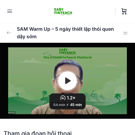
5AM Warm Up – 5 ngày thiết lập thói quen
dậy sớm
Kỹ năng 1: Cách để vào giấc dễ dàng và
0/8
dậy sớm tỉnh táo cả ngày
Vì sao phải dậy sớm cùng nhau?
05:34
Khoa học giấc ngủ
05:00
Cách tính thời gian ngủ và dậy hợp lý
04:00
Cách để vào giấc dễ dàng
09:00
Cách thức dậy để tỉnh táo cả ngày
06:00
Tham gia đoạn hội thoại