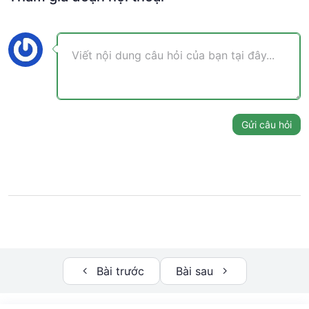
Tổng kết
04:00
Video Zoom trực tiếp kỹ năng 1 lúc 5h
54:00
sáng (Học viên có thể tham khảo
thêm)
Bonus: Lý do bạn thấy mình “ngủ rất ngon”
Gửi câu hỏi
nhưng lại mệt cả ngày
Bài trước
Bài sau