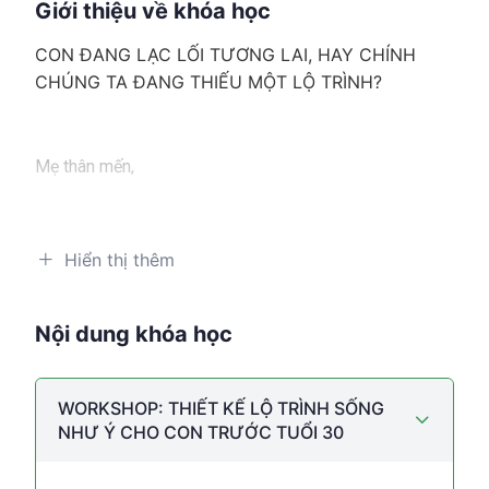
Giới thiệu về khóa học
CON ĐANG LẠC LỐI TƯƠNG LAI, HAY CHÍNH
CHÚNG TA ĐANG THIẾU MỘT LỘ TRÌNH?
Mẹ thân mến,
Có bao giờ mẹ nhìn con và cảm thấy “bất lực” vì những
biểu hiện lặp đi lặp lại:
Hiển thị thêm
– Con quá thụ động:
Mẹ nhìn thấy con như một cỗ
Nội dung khóa học
máy thiếu năng lượng với việc học nhưng lại bùng nổ
khi được vui chơi. Sự chủ động dường như là một khái
niệm xa xỉ khi mỗi bước đi của con đều cần sự thúc
WORKSHOP: THIẾT KẾ LỘ TRÌNH SỐNG
giục, nhắc nhở và đôi khi là cả những lần thỏa hiệp từ
NHƯ Ý CHO CON TRƯỚC TUỔI 30
phía ba mẹ.