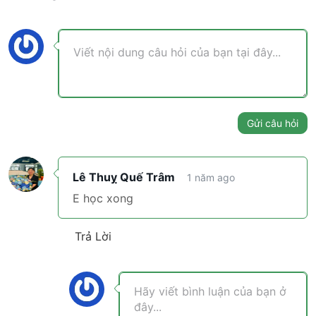
Nhiệm vụ 3: 3 chiến lược làm ít hơn,
0/3
được nhiều hơn
Nhiệm vụ 4: 4 bí quyết đánh bại sự trì
0/10
hoãn
Gửi câu hỏi
Nhiệm vụ 5: Case Study PhuocEasy –
0/12
10 bước x5 hiệu quả
Lê Thuỵ Quế Trâm
1 năm ago
E học xong
Nhiệm vụ 6: 3 Bí quyết “Hack” time – Để
làm 1 năm thu nhập cao hơn 6 năm (với
0/7
cùng thời gian hao phí như nhau)
Trả Lời
Bài kiểm tra cuối khóa
0/1