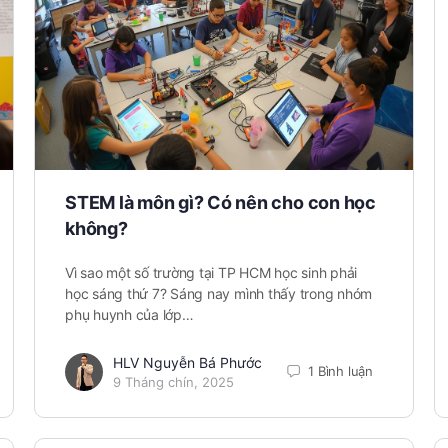
STEM là môn gì? Có nên cho con học
không?
Vì sao một số trường tại TP HCM học sinh phải
học sáng thứ 7? Sáng nay mình thấy trong nhóm
phụ huynh của lớp…
HLV Nguyễn Bá Phước
1 Bình luận
9 Tháng chín, 2025