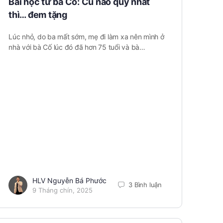
Bài học từ bà Cố: Củ nào quý nhất
thì… đem tặng
Lúc nhỏ, do ba mất sớm, mẹ đi làm xa nên mình ở
nhà với bà Cố lúc đó đã hơn 75 tuổi và bà…
HLV Nguyễn Bá Phước
3 Bình luận
9 Tháng chín, 2025