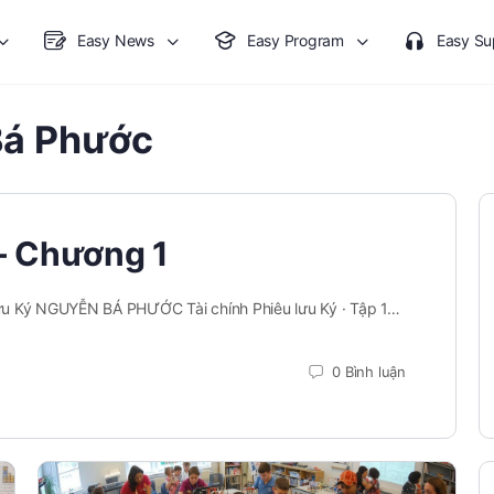
Easy News
Easy Program
Easy Su
Bá Phước
 – Chương 1
 lưu Ký NGUYỄN BÁ PHƯỚC Tài chính Phiêu lưu Ký · Tập 1…
0 Bình luận