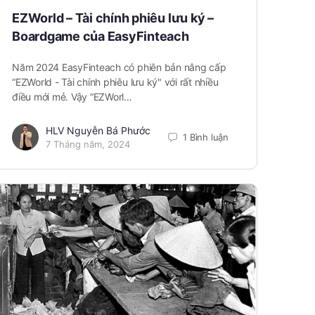
EZWorld – Tài chính phiêu lưu ký –
Boardgame của EasyFinteach
Năm 2024 EasyFinteach có phiên bản nâng cấp
“EZWorld - Tài chính phiêu lưu ký" với rất nhiều
điều mới mẻ. Vậy “EZWorl…
HLV Nguyễn Bá Phước
1 Bình luận
7 Tháng năm, 2024